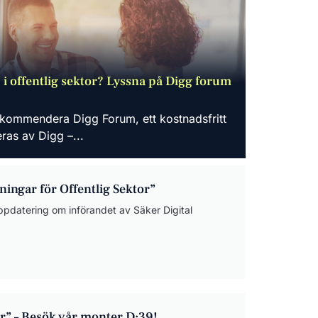
 i offentlig sektor? Lyssna på Digg forum
rekommendera Digg Forum, ett kostnadsfritt
as av Digg –...
ningar för Offentlig Sektor”
ppdatering om införandet av Säker Digital
or” – Besök vår monter D:39!