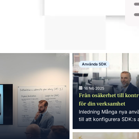
Använda SDK
16 feb 2025
Från osäkerhet till kont
för din verksamhet
Inledning Många nya anv
till att konfigurera SDK:s