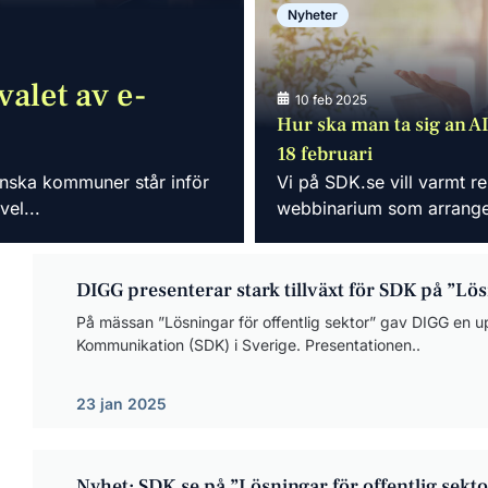
Nyheter
alet av e-
10 feb 2025
Hur ska man ta sig an AI
18 februari
enska kommuner står inför
Vi på SDK.se vill varmt 
vel...
webbinarium som arranger
DIGG presenterar stark tillväxt för SDK på ”Lös
På mässan ”Lösningar för offentlig sektor” gav DIGG en u
Kommunikation (SDK) i Sverige. Presentationen..
23 jan 2025
Nyhet: SDK.se på ”Lösningar för offentlig sekt