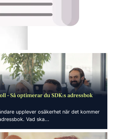
roll – Så optimerar du SDK:s adressbok
ändare upplever osäkerhet när det kommer
 adressbok. Vad ska...