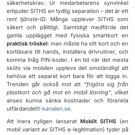
säkerhetskrav. Ur medarbetarens synvinkel
erbjuder SITHS en tydlig separation – det är ett
rent tjänste-ID
. Många upplever SITHS som
säkert och pålitligt. Samtidigt medförde det
gamla upplägget med fysiska smartkort en
praktisk tröskel
: man måste ha sitt kort och en
kortläsare till hands, installera drivrutiner, och
komma ihåg PIN-koder. I en tid när det mesta
sköts via mobilen upplevs det omständligt att
behöva ett separat kort bara för att logga in.
Trenden går också mot att
“frigöra sig från
plastkort och gå mot en mobil lösning”
, vilket
anses kunna sänka kostnader och förenkla
utfärdandet​
it-kanalen.se
.
Att Inera nyligen lanserat
Mobilt SITHS
(en
mobil variant av SITHS e-legitimation) tyder på