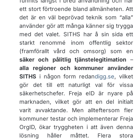
funnits längst i bred användning och har
ett stort förtroende bland allmänheten. Att
det är en väl beprövad teknik som “alla”
använder gör att många känner sig trygga
med det valet. SITHS har å sin sida ett
starkt renommé inom offentlig sektor
(framförallt vård och omsorg) som en
säker och pålitlig tjänstelegitimation
–
alla regioner och kommuner använder
SITHS
i någon form redan​
digg.se
, vilket
gör det till ett naturligt val för vissa
säkerhetschefer. Freja eID är nyare på
marknaden, vilket gör att en del initialt
varit avvaktande. Men allteftersom fler
kommuner testar och implementerar Freja
OrgID, ökar tryggheten i att även denna
lösning håller måttet. Flera stora