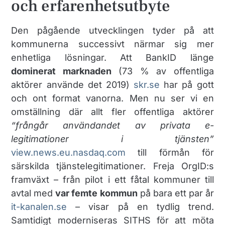
och erfarenhetsutbyte
Den pågående utvecklingen tyder på att
kommunerna successivt närmar sig mer
enhetliga lösningar. Att BankID länge
dominerat marknaden
(73 % av offentliga
aktörer använde det 2019)​
skr.se
har på gott
och ont format vanorna. Men nu ser vi en
omställning där allt fler offentliga aktörer
“frångår användandet av privata e-
legitimationer i tjänsten”
view.news.eu.nasdaq.com
till förmån för
särskilda tjänstelegitimationer. Freja OrgID:s
framväxt – från pilot i ett fåtal kommuner till
avtal med
var femte kommun
på bara ett par år​
it-kanalen.se
– visar på en tydlig trend.
Samtidigt moderniseras SITHS för att möta