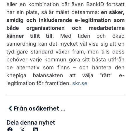
eller en kombination där även BankID fortsatt
har sin plats, så är målet detsamma:
en säker,
smidig och inkluderande e-legitimation som
både organisationen och medarbetarna
känner tillit till
. Med tiden och ökad
samordning kan det mycket väl visa sig att en
tydligare standard växer fram, men tills dess
behöver varje kommun göra sitt bästa utifrån
de alternativ som finns – och hantera den
knepiga balansakten att välja “rätt” e-
legitimation för framtiden.​
skr.se
Från osäkerhet till kontroll – Så optimerar du SDK:s adressbok för din verksamhet
Dela denna nyhet