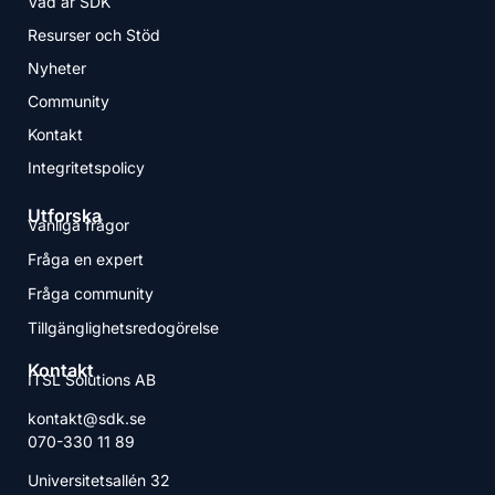
Vad är SDK
Resurser och Stöd
Nyheter
Community
Kontakt
Integritetspolicy
Utforska
Vanliga frågor
Fråga en expert
Fråga community
Tillgänglighetsredogörelse
Kontakt
ITSL Solutions AB
kontakt@sdk.se
070-330 11 89
Universitetsallén 32