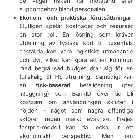
de väger risken för motstånd eller
supportbehov bland personalen.
Ekonomi och praktiska förutsättningar:
Slutligen spelar kostnader och resurser
en stor roll. En lösning som kräver
utdelning av fysiska kort till tusentals
anställda kan vara logistiskt utmanande
och dyr, vilket kan göra att en kommun
med begränsad budget drar sig för en
fullskalig SITHS-utrullning. Samtidigt kan
en
tick-baserad
betallösning (per
inloggning) som BankID över tid bli
kostsam om användningen skjuter i
höjden – något som några offentliga
aktörer redan märkt av​
skr.se
. Frejas
fastpris-modell kan då locka ur ett
ekonomiskt perspektiv. Men om